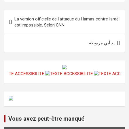
o
p
c
M
Navigation
k
p
o
ail
La version officielle de l’attaque du Hamas contre Israël
de
m
est impossible. Selon CNN
l’article
يد أبي مربوطة
Vous avez peut-être manqué