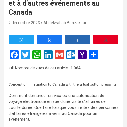
et à d’autres événements au
Canada
2 décembre 2023
Abdelwahab Benzakour
Tweetez
Partagez
Partagez
Enregist
F
T
W
Li
G
O
Y
P
a
wi
h
n
m
ut
a
ar
Nombre de vues de cet article :
1 064
ce
tt
at
ke
ail
lo
h
ta
b
er
s
dI
o
o
g
Concept of immigration to Canada with the virtual button pressing
o
A
n
k.
o
er
Comment demander un visa ou une autorisation de
o
p
c
M
voyage électronique en vue d’une visite d’affaires de
k
p
o
ail
courte durée. Que faire lorsque vous invitez des personnes
d’affaires étrangères à venir au Canada pour un
m
événement.