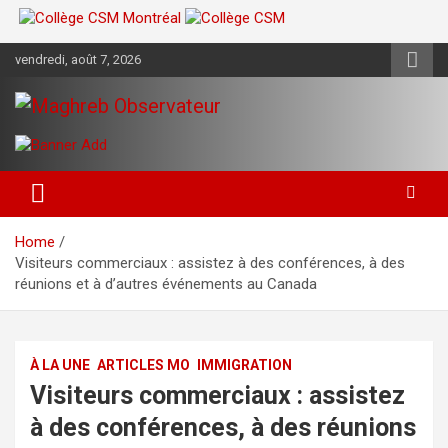
Skip
vendredi, août 7, 2026
to
content
Maghreb Observateur
Maghreb Observateur
Home
Visiteurs commerciaux : assistez à des conférences, à des
réunions et à d’autres événements au Canada
À LA UNE
ARTICLES MO
IMMIGRATION
Visiteurs commerciaux : assistez
à des conférences, à des réunions